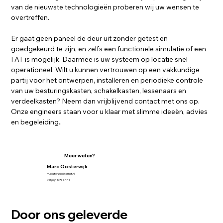
van de nieuwste technologieën proberen wij uw wensen te 
overtreffen.
Er gaat geen paneel de deur uit zonder getest en 
goedgekeurd te zijn, en zelfs een functionele simulatie of een 
FAT is mogelijk. Daarmee is uw systeem op locatie snel 
operationeel. Wilt u kunnen vertrouwen op een vakkundige 
partij voor het ontwerpen, installeren en periodieke controle 
van uw besturingskasten, schakelkasten, lessenaars en 
verdeelkasten? Neem dan vrijblijvend contact met ons op. 
Onze engineers staan voor u klaar met slimme ideeën, advies 
en begeleiding.
.
Meer weten?
Marc Oosterwijk
m.oosterwijk@ternet.nl
+31 (0)6 1479 7882
Door ons geleverde