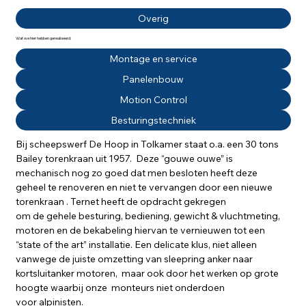
Overig
Wat we hier hebben gerealiseerd:
Montage en service
Panelenbouw
Motion Control
Besturingstechniek
Bij scheepswerf De Hoop in Tolkamer staat o.a. een 30 tons 
Bailey torenkraan uit 1957.  Deze “gouwe ouwe” is 
mechanisch nog zo goed dat men besloten heeft deze 
geheel te renoveren en niet te vervangen door een nieuwe 
torenkraan . Ternet heeft de opdracht gekregen 
om de gehele besturing, bediening, gewicht & vluchtmeting, 
motoren en de bekabeling hiervan te vernieuwen tot een 
“state of the art” installatie. Een delicate klus, niet alleen 
vanwege de juiste omzetting van sleepring anker naar 
kortsluitanker motoren,  maar ook door het werken op grote 
hoogte waarbij onze  monteurs niet onderdoen 
voor alpinisten.