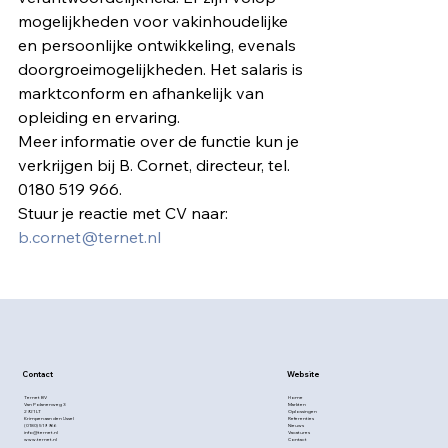
mogelijkheden voor vakinhoudelijke 
en persoonlijke ontwikkeling, evenals 
doorgroeimogelijkheden. Het salaris is 
marktconform en afhankelijk van 
opleiding en ervaring.
Meer informatie over de functie kun je 
verkrijgen bij B. Cornet, directeur, tel. 
0180 519 966.
Stuur je reactie met CV naar: 
b.cornet@ternet.nl
Contact
Website
Ternet BV
Home
Van Polanenweg 3
Markten
2921 LT
Oplossingen
Krimpen aan den IJssel
Referenties
(0180) 519 966
Nieuws
info@ternet.nl
Vacatures
www.ternet.nl
Contact